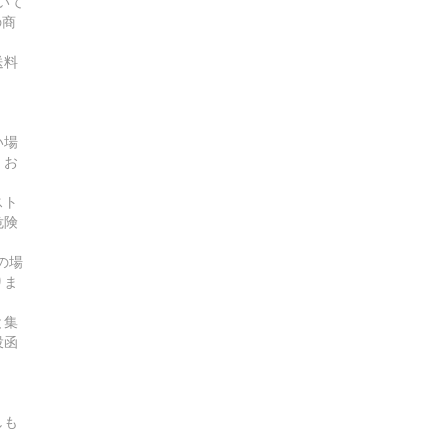
いて
の商
送料
い場
、お
スト
危険
の場
りま
と集
投函
しも
。