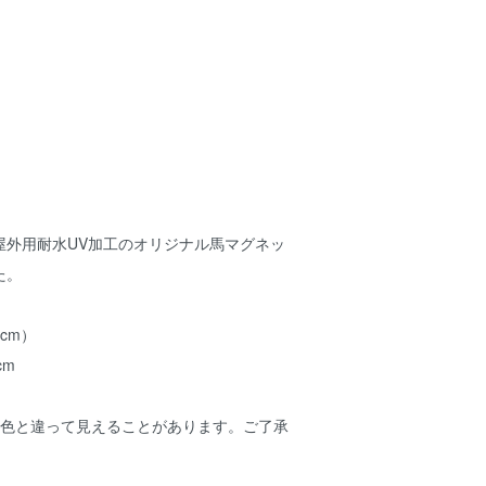
屋外用耐水UV加工のオリジナル馬マグネッ
た。
cm）
cm
の色と違って見えることがあります。ご了承