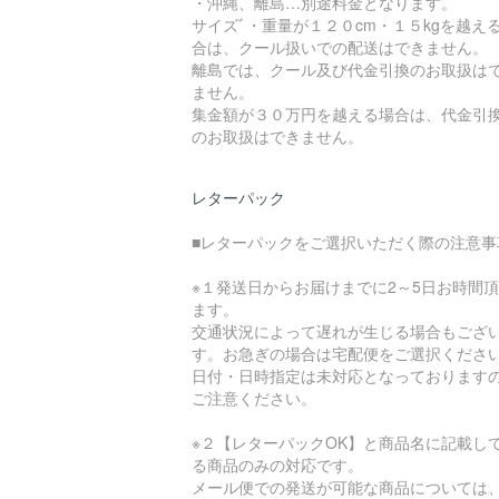
・沖縄、離島…別途料金となります。
サイズﾞ・重量が１２０cm・１５kgを越え
合は、クール扱いでの配送はできません。
離島では、クール及び代金引換のお取扱は
ません。
集金額が３０万円を越える場合は、代金引
のお取扱はできません。
レターパック
■レターパックをご選択いただく際の注意事
※１発送日からお届けまでに2～5日お時間
ます。
交通状況によって遅れが生じる場合もござ
す。お急ぎの場合は宅配便をご選択くださ
日付・日時指定は未対応となっております
ご注意ください。
※２【レターパックOK】と商品名に記載し
る商品のみの対応です。
メール便での発送が可能な商品については