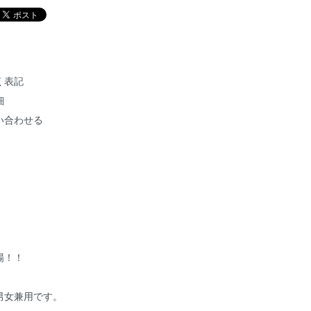
く表記
細
い合わせる
場！！
男女兼用です。