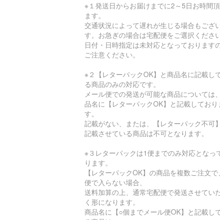
※１発送日からお届けまでに2～5日お時間
ます。
交通状況によって遅れが生じる場合もござ
す。お急ぎの場合は宅配便をご選択くださ
日付・日時指定は未対応となっております
ご注意ください。
※２【レターパックOK】と商品名に記載し
る商品のみの対応です。
メール便での発送が可能な商品については
品名に【レターパックOK】と記載しており
す。
記載がない、または、【レターパック不可
記載させている商品は不可となります。
※３レターパックは1便までのみ対応となっ
ります。
【レターパックOK】の商品を複数ご注文で
便で入らない場合、
送料加算の上、通常宅配便で発送させてい
く形になります。
商品名に【○個までメール便OK】と記載し