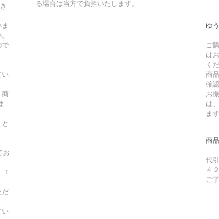
る場合は当方で負担いたします。
頂き
いま
ゆ
い。
ので
ご
は
く
てい
商
確
、商
お
ま
は
ま
】と
商
てお
代
４
、1
ご
ただ
てい