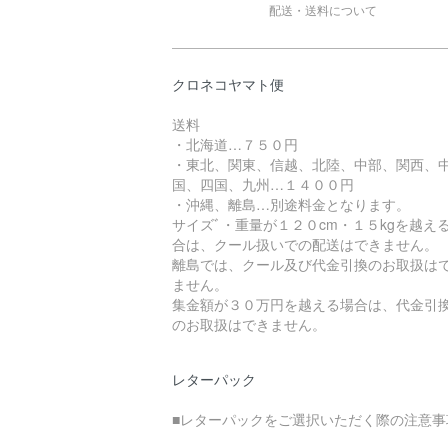
配送・送料について
クロネコヤマト便
送料
・北海道…７５０円
・東北、関東、信越、北陸、中部、関西、
国、四国、九州…１４００円
・沖縄、離島…別途料金となります。
サイズﾞ・重量が１２０cm・１５kgを越え
合は、クール扱いでの配送はできません。
離島では、クール及び代金引換のお取扱は
ません。
集金額が３０万円を越える場合は、代金引
のお取扱はできません。
レターパック
■レターパックをご選択いただく際の注意事