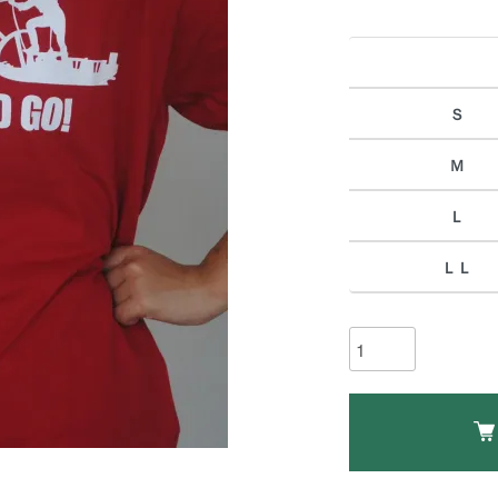
Ｓ
Ｍ
Ｌ
ＬＬ