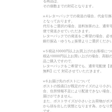
る商品は、
その個数までの対応となります。
※４レターパックでの発送の場合、代金引換
となっております。
代引をご選択の場合、送料加算の上、通常
便で発送させていただきます。
レターパックでの発送をご希望の場合、必
銀行振込・ゆうちょ振替よりご選択くださ
※５税込10000円以上お買上げのお客様につ
税込10000円以上お買い上げの場合、高額
品ご購入ですので、
レターパックをご希望でも、通常宅配便【
無料】にて 対応させていただきます。
※６お届け先のポストについて
ポストの投函口が既定のサイズのより小さ
合、住所情報不足により配達できない場合
届けができません。
また、ポストサイズが小さいとお荷物がポ
から頭を出した状態となります為、かなり
です。