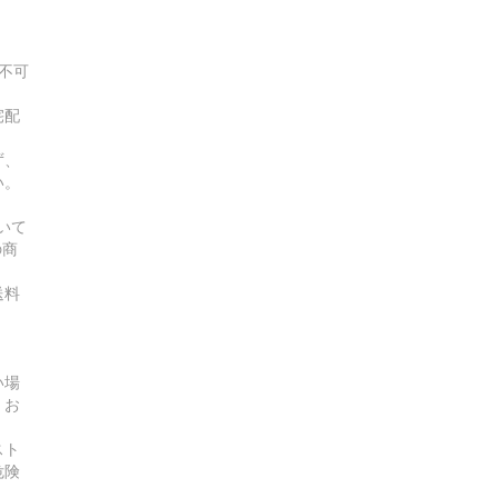
不可
宅配
ず、
い。
いて
の商
送料
い場
、お
スト
危険