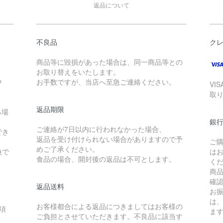
返品について
不良品
ク
商品等に毀損があった場合は、同一商品等との
お取り替えをいたします。
中
お手数ですが、当店へ至急ご連絡ください。
VIS
取
返品期限
る場
銀
ご連絡が7日以内に行われなかった場合、
でき
返品を受け付けられない場合がありますので予
ご
めご了承ください。
換で
は
食品の場合、開封後の返品は不可とします。
く
商
確
返品送料
お
は
お客様都合による返品につきましてはお客様の
項
ま
ご負担とさせていただきます。不良品に該当す